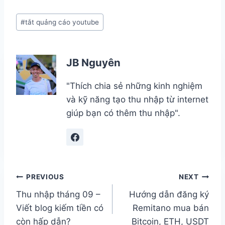
Post
#
tắt quảng cáo youtube
Tags:
JB Nguyên
"Thích chia sẻ những kinh nghiệm
và kỹ năng tạo thu nhập từ internet
giúp bạn có thêm thu nhập".
Điều
PREVIOUS
NEXT
Thu nhập tháng 09 –
Hướng dẫn đăng ký
hướng
Viết blog kiếm tiền có
Remitano mua bán
bài
còn hấp dẫn?
Bitcoin, ETH, USDT