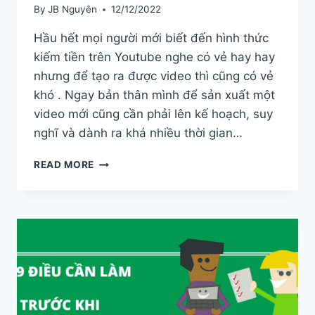
By
JB Nguyên
12/12/2022
Hầu hết mọi người mới biết đến hình thức
kiếm tiền trên Youtube nghe có vẻ hay hay
nhưng để tạo ra được video thì cũng có vẻ
khó . Ngay bản thân mình để sản xuất một
video mới cũng cần phải lên kế hoạch, suy
nghĩ và dành ra khá nhiều thời gian…
TÔI
READ MORE
PHẢI
LÀM
GÌ
ĐỂ
TẠO
RA
VIDEO
KIẾM
ĐƯỢC
TIỀN