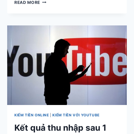
3
READ MORE
YOUTUBE
NETWORK
TỐT
CHO
YOUTUBER
&
HƯỚNG
DẪN
CÁCH
THAM
GIA
TRỞ
THÀNH
ĐỐI
TÁC
KIẾM TIỀN ONLINE
|
KIẾM TIỀN VỚI YOUTUBE
Kết quả thu nhập sau 1