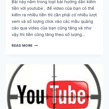
Bài này nằm trong loạt bài hướng dẫn kiếm
tiền với youtube , để video của bạn có thể
kiếm ra nhiều tiền thì cần phải có nhiều lượt
xem và số lượng click vào các mẫu quảng
cáo qua video của bạn cũng tăng và như
vậy thì tiền cũng tăng theo số lượng…
KIẾM
READ MORE
TIỀN
VỚI
YOUTUBE
–
#1
NGHIÊN
CỨU
TỪ
KHÓA