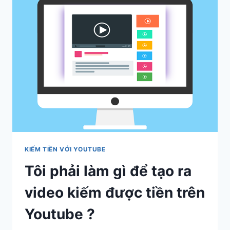
TÍNH
TIỀN
VÀ
TRẢ
CHO
NGƯỜI
SỞ
HỮU
VIDEO.
KIẾM TIỀN VỚI YOUTUBE
Tôi phải làm gì để tạo ra
video kiếm được tiền trên
Youtube ?