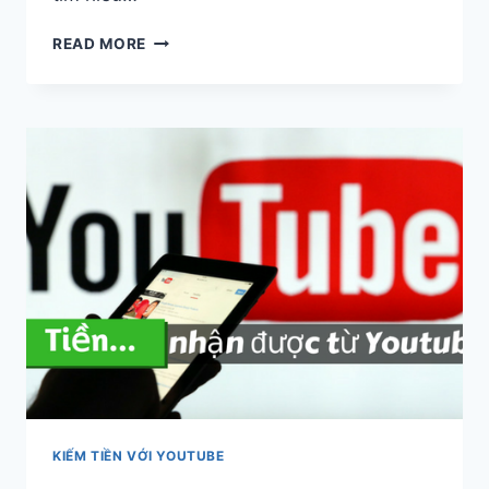
BEAUTY
READ MORE
BLOGGER/
VLOGGER
HÁI
RA
TIỀN
TRÊN
YOUTUBE
NHƯ
THẾ
NÀO?
KIẾM TIỀN VỚI YOUTUBE