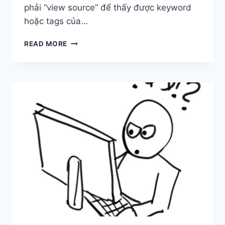
phải “view source” để thấy được keyword
hoặc tags của…
KIẾM
READ MORE
TIỀN
VỚI
YOUTUBE
–
#2
MẸO
TÌM
TAGS
/
KEYWORDS
TỪ
VIDEO
KHÁC.