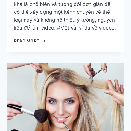
khá là phổ biến và tương đối đơn giản để
có thể xây dựng một kênh chuyên về thể
loại này và không hề thiếu ý tưởng, nguyên
liệu để làm video. #Một vài ví dụ về video…
CHUYỂN
READ MORE
THỂ
TIN
TỨC
THÀNH
VIDEO
VÀ
KIẾM
TIỀN
VỚI
YOUTUBE
ĐƠN
GIẢN.