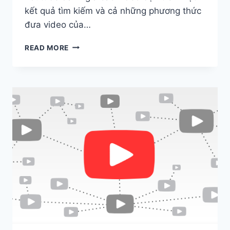
kết quả tìm kiếm và cả những phương thức
đưa video của…
9
READ MORE
ĐIỀU
CẦN
PHẢI
LÀM
TRƯỚC
KHI
XUẤT
BẢN
VIDEO.