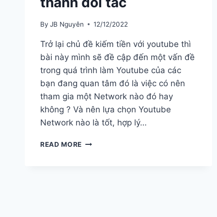
thành đối tác
By
JB Nguyên
12/12/2022
Trở lại chủ đề kiếm tiền với youtube thì
bài này mình sẽ đề cập đến một vấn đề
trong quá trình làm Youtube của các
bạn đang quan tâm đó là việc có nên
tham gia một Network nào đó hay
không ? Và nên lựa chọn Youtube
Network nào là tốt, hợp lý…
3
READ MORE
YOUTUBE
NETWORK
TỐT
CHO
YOUTUBER
&
HƯỚNG