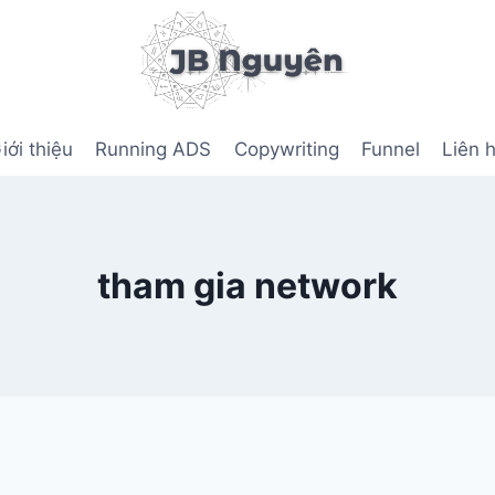
iới thiệu
Running ADS
Copywriting
Funnel
Liên 
tham gia network