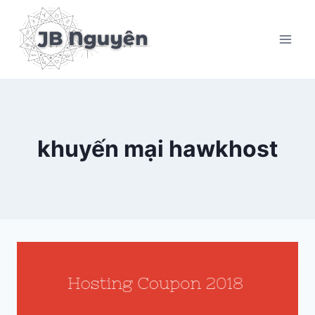
Skip
to
content
khuyến mại hawkhost