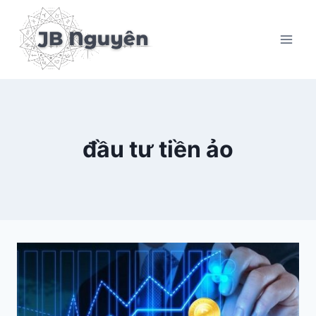
Skip
to
content
đầu tư tiền ảo