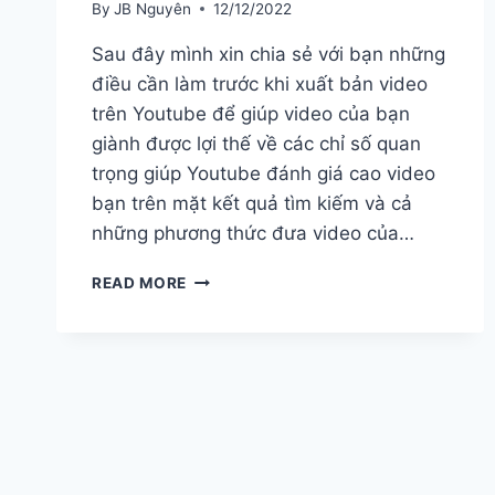
By
JB Nguyên
12/12/2022
Sau đây mình xin chia sẻ với bạn những
điều cần làm trước khi xuất bản video
trên Youtube để giúp video của bạn
giành được lợi thế về các chỉ số quan
trọng giúp Youtube đánh giá cao video
bạn trên mặt kết quả tìm kiếm và cả
những phương thức đưa video của…
9
READ MORE
ĐIỀU
CẦN
PHẢI
LÀM
TRƯỚC
KHI
XUẤT
BẢN
VIDEO.