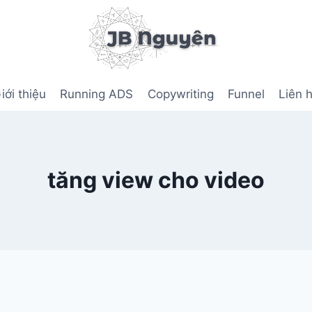
iới thiệu
Running ADS
Copywriting
Funnel
Liên 
tăng view cho video