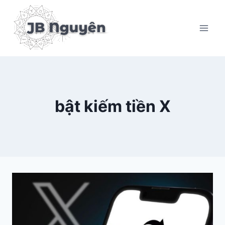
Skip
to
content
bật kiếm tiền X